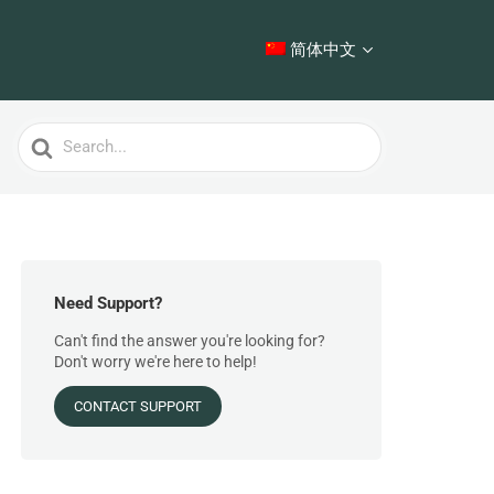
简体中文
Search
For
Need Support?
Can't find the answer you're looking for?
Don't worry we're here to help!
CONTACT SUPPORT