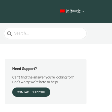
简体中文
Search
For
Need Support?
Can't find the answer you're looking for?
Don't worry we're here to help!
CONTACT SUPPORT