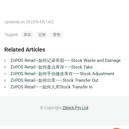
Updated on 2023年4月14日
Tagged:
库存
记录
零售
Related Articles
ZiiPOS Retail–如何记录库损——Stock Waste and Damage
ZiiPOS Retail–如何盘点库存——Stock Take
ZiiPOS Retail–如何手动修改库存——Stock Adjustment
ZiiPOS Retail–如何出库——Stock Transfer Out
ZiiPOS Retail——如何入库Stock Transfer In
© Copyright
Ziitech Pty Ltd
.