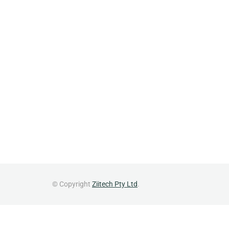
© Copyright
Ziitech Pty Ltd
.